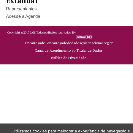
Estadual
Representantes
Acesse a Agenda
Copyright ©
2017
IAB.
Todos os direitos reservados. By
Encarregado: encarregadodedados@iabnacional.org.br
Canal de Atendimento ao Titular de Dados
Política de Privacidade
Utilizamos cookies para melhorar a experiência de navegação e