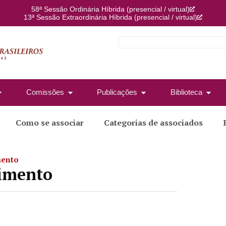
58ª Sessão Ordinária Híbrida (presencial / virtual)
13ª Sessão Extraordinária Híbrida (presencial / virtual)
Comissões
Publicações
Biblioteca
Como se associar
Categorias de associados
mento
vimento