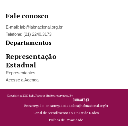
Fale conosco
E-mail: iab@iabnacional.org.br
Telefone: (21) 2240.3173
Departamentos
Representação
Estadual
Representantes
Acesse a Agenda
Copyright ©
2020
IAB.
Todos os direitos reservados. By
Encarregado: encarregadodedados@iabnacional.org.br
Canal de Atendimento ao Titular de Dados
Política de Privacidade