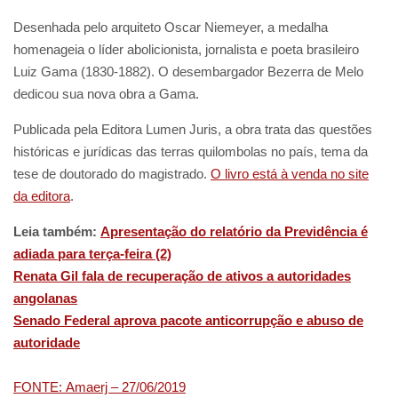
Desenhada pelo arquiteto Oscar Niemeyer, a medalha
homenageia o líder abolicionista, jornalista e poeta brasileiro
Luiz Gama (1830-1882). O desembargador Bezerra de Melo
dedicou sua nova obra a Gama.
Publicada pela Editora Lumen Juris, a obra trata das questões
históricas e jurídicas das terras quilombolas no país, tema da
tese de doutorado do magistrado.
O livro está à venda no site
da editora
.
Leia também:
Apresentação do relatório da Previdência é
adiada para terça-feira (2)
Renata Gil fala de recuperação de ativos a autoridades
angolanas
Senado Federal aprova pacote anticorrupção e abuso de
autoridade
FONTE: Amaerj – 27/06/2019