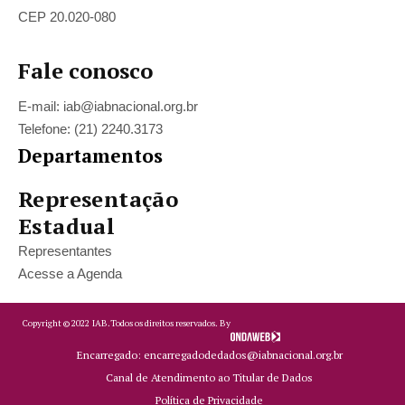
CEP 20.020-080
Fale conosco
E-mail: iab@iabnacional.org.br
Telefone: (21) 2240.3173
Departamentos
Representação
Estadual
Representantes
Acesse a Agenda
Copyright ©
2022
IAB.
Todos os direitos reservados. By
Encarregado: encarregadodedados@iabnacional.org.br
Canal de Atendimento ao Titular de Dados
Política de Privacidade