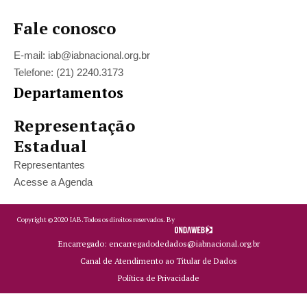
Fale conosco
E-mail: iab@iabnacional.org.br
Telefone: (21) 2240.3173
Departamentos
Representação
Estadual
Representantes
Acesse a Agenda
Copyright ©
2020
IAB.
Todos os direitos reservados. By
Encarregado: encarregadodedados@iabnacional.org.br
Canal de Atendimento ao Titular de Dados
Política de Privacidade