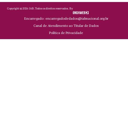
Copyright ©
2026
IAB.
Todos os direitos reservados. By
Encarregado: encarregadodedados@iabnacional.org.br
Canal de Atendimento ao Titular de Dados
Política de Privacidade