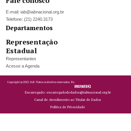
Fale conosco
E-mail: iab@iabnacional.org.br
Telefone: (21) 2240.3173
Departamentos
Representação
Estadual
Representantes
Acesse a Agenda
Copyright ©
2022
IAB.
Todos os direitos reservados. By
Encarregado: encarregadodedados@iabnacional.org.br
Canal de Atendimento ao Titular de Dados
Política de Privacidade