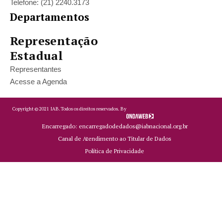
Telefone: (21) 2240.3173
Departamentos
Representação
Estadual
Representantes
Acesse a Agenda
Copyright ©
2021
IAB.
Todos os direitos reservados. By
Encarregado: encarregadodedados@iabnacional.org.br
Canal de Atendimento ao Titular de Dados
Política de Privacidade