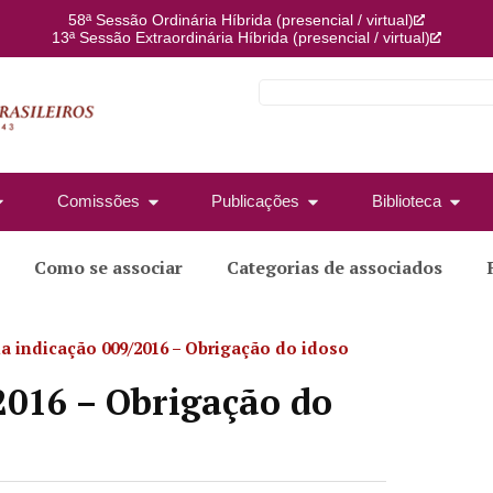
58ª Sessão Ordinária Híbrida (presencial / virtual)
13ª Sessão Extraordinária Híbrida (presencial / virtual)
Comissões
Publicações
Biblioteca
Como se associar
Categorias de associados
a indicação 009/2016 – Obrigação do idoso
2016 – Obrigação do