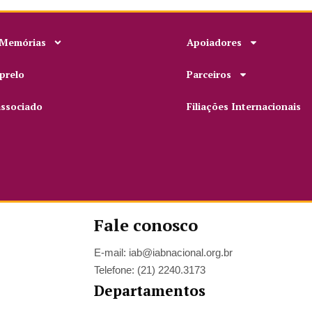
 Memórias
Apoiadores
prelo
Parceiros
associado
Filiações Internacionais
Fale conosco
E-mail: iab@iabnacional.org.br
Telefone: (21) 2240.3173
Departamentos