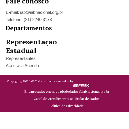
Fale conosco
E-mail: iab@iabnacional.org.br
Telefone: (21) 2240.3173
Departamentos
Representação
Estadual
Representantes
Acesse a Agenda
Copyright ©
2022
IAB.
Todos os direitos reservados. By
Encarregado: encarregadodedados@iabnacional.org.br
Canal de Atendimento ao Titular de Dados
Política de Privacidade