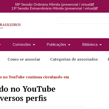
58ª Sessão Ordinária Híbrida (presencial / virtual)
13ª Sessão Extraordinária Híbrida (presencial / virtual)
Comissões
Publicações
Biblioteca
Como se associar
Categorias de associados
o no YouTube continua circulando em
ido no YouTube
versos perfis