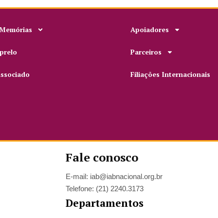
 Memórias
Apoiadores
prelo
Parceiros
associado
Filiações Internacionais
Fale conosco
E-mail: iab@iabnacional.org.br
Telefone: (21) 2240.3173
Departamentos