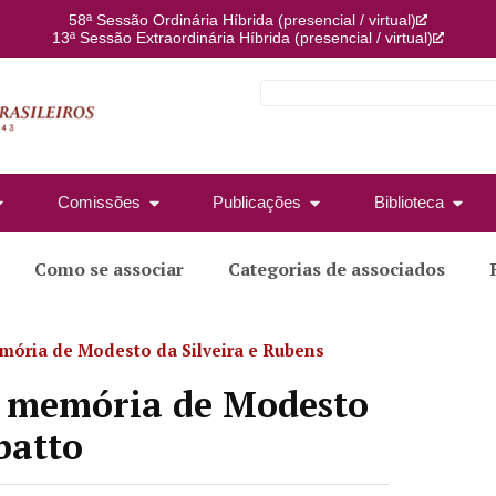
58ª Sessão Ordinária Híbrida (presencial / virtual)
13ª Sessão Extraordinária Híbrida (presencial / virtual)
Comissões
Publicações
Biblioteca
Como se associar
Categorias de associados
mória de Modesto da Silveira e Rubens
m memória de Modesto
batto