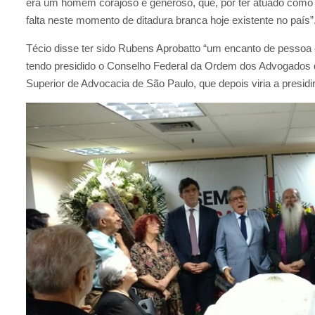
era um homem corajoso e generoso, que, por ter atuado como ad
falta neste momento de ditadura branca hoje existente no país”
Técio disse ter sido Rubens Aprobatto “um encanto de pessoa
tendo presidido o Conselho Federal da Ordem dos Advogados d
Superior de Advocacia de São Paulo, que depois viria a presidir