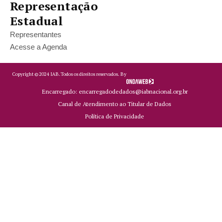
Representação
Estadual
Representantes
Acesse a Agenda
Copyright ©
2024
IAB.
Todos os direitos reservados. By
Encarregado: encarregadodedados@iabnacional.org.br
Canal de Atendimento ao Titular de Dados
Política de Privacidade