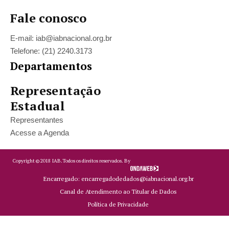
Fale conosco
E-mail: iab@iabnacional.org.br
Telefone: (21) 2240.3173
Departamentos
Representação
Estadual
Representantes
Acesse a Agenda
Copyright ©
2018
IAB.
Todos os direitos reservados. By
Encarregado: encarregadodedados@iabnacional.org.br
Canal de Atendimento ao Titular de Dados
Política de Privacidade