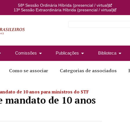
58ª Sessão Ordinária Híbrida (presencial / virtual)
13ª Sessão Extraordinária Híbrida (presencial / virtual)
Comissões
Publicações
Biblioteca
Como se associar
Categorias de associados
andato de 10 anos para ministros do STF
re mandato de 10 anos