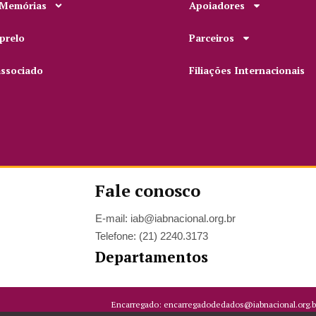
 Memórias
Apoiadores
prelo
Parceiros
associado
Filiações Internacionais
Fale conosco
E-mail: iab@iabnacional.org.br
Telefone: (21) 2240.3173
Departamentos
Encarregado: encarregadodedados@iabnacional.org.b