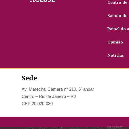
Centro de
Saindo do 
Painel do 
Opinião
Notícias
Sede
Av. Marechal Câmara n° 210, 5º andar
Centro – Rio de Janeiro – RJ
CEP 20.020-080
Copyright ©
2017
IAB.
Todos os direitos reservados. By