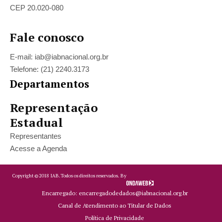
CEP 20.020-080
Fale conosco
E-mail: iab@iabnacional.org.br
Telefone: (21) 2240.3173
Departamentos
Representação
Estadual
Representantes
Acesse a Agenda
Copyright ©
2018
IAB.
Todos os direitos reservados. By
Encarregado: encarregadodedados@iabnacional.org.br
Canal de Atendimento ao Titular de Dados
Política de Privacidade