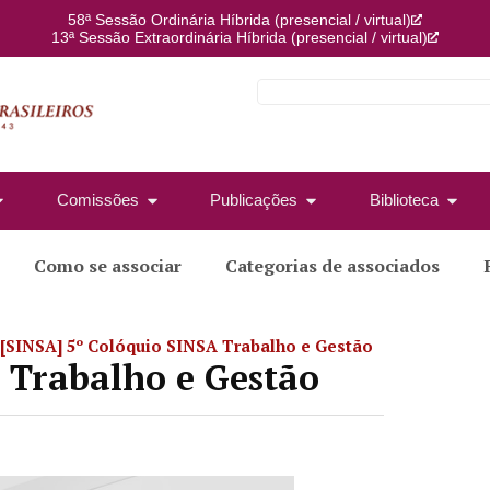
58ª Sessão Ordinária Híbrida (presencial / virtual)
13ª Sessão Extraordinária Híbrida (presencial / virtual)
Comissões
Publicações
Biblioteca
Como se associar
Categorias de associados
[SINSA] 5º Colóquio SINSA Trabalho e Gestão
 Trabalho e Gestão