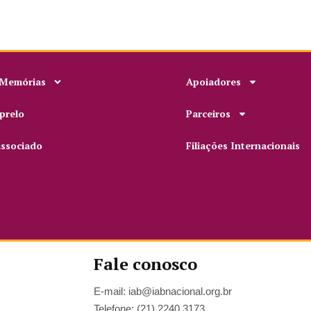
 Memórias
Apoiadores
prelo
Parceiros
associado
Filiações Internacionais
Fale conosco
E-mail: iab@iabnacional.org.br
Telefone: (21) 2240.3173