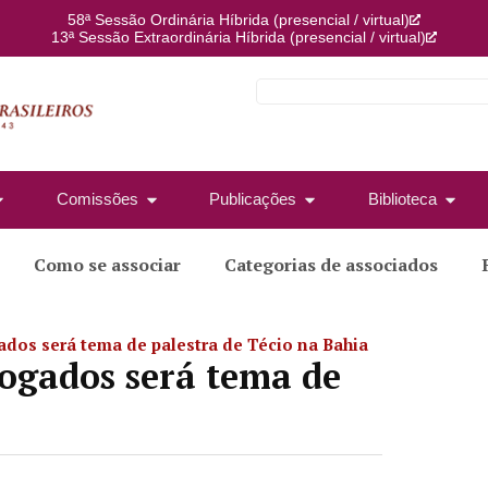
58ª Sessão Ordinária Híbrida (presencial / virtual)
13ª Sessão Extraordinária Híbrida (presencial / virtual)
Comissões
Publicações
Biblioteca
Como se associar
Categorias de associados
ados será tema de palestra de Técio na Bahia
vogados será tema de