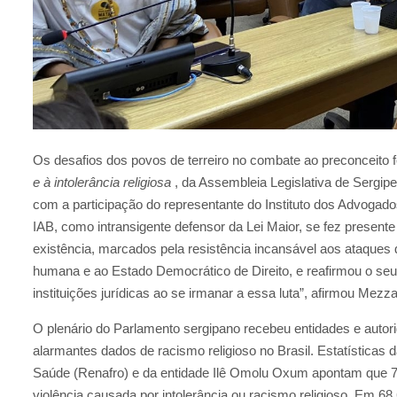
Os desafios dos povos de terreiro no combate ao preconceito
e à intolerância religiosa
, da Assembleia Legislativa de Sergipe 
com a participação do representante do Instituto dos Advogad
IAB, como intransigente defensor da Lei Maior, se fez present
existência, marcados pela resistência incansável aos ataques 
humana e ao Estado Democrático de Direito, e reafirmou o se
instituições jurídicas ao se irmanar a essa luta”, afirmou Mezz
O plenário do Parlamento sergipano recebeu entidades e autori
alarmantes dados de racismo religioso no Brasil.
Estatísticas 
Saúde (Renafro) e da entidade Ilê Omolu Oxum apontam que 78
violência causada por intolerância ou racismo religioso.
Em 68,