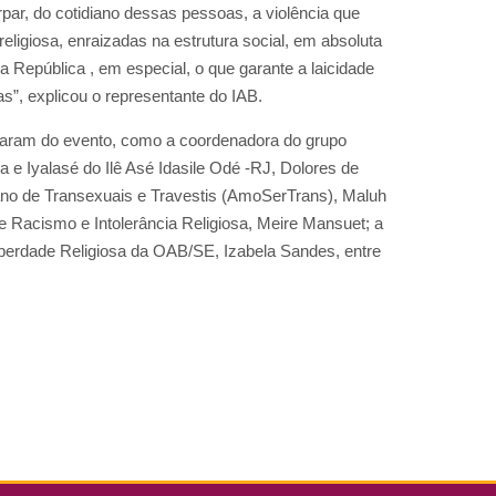
tirpar, do cotidiano dessas pessoas, a violência que
 religiosa, enraizadas na estrutura social, em absoluta
a República , em especial, o que garante a laicidade
as”, explicou o representante do IAB.
iparam do evento, como a coordenadora do grupo
a e Iyalasé do Ilê Asé Idasile Odé -RJ, Dolores de
no de Transexuais e Travestis (AmoSerTrans), Maluh
 Racismo e Intolerância Religiosa, Meire Mansuet;
a
berdade Religiosa da OAB/SE, Izabela Sandes, entre