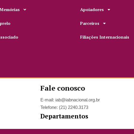
 Memórias
Apoiadores
prelo
Parceiros
associado
Filiações Internacionais
Fale conosco
E-mail: iab@iabnacional.org.br
Telefone: (21) 2240.3173
Departamentos