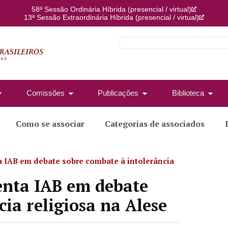
58ª Sessão Ordinária Híbrida (presencial / virtual)
13ª Sessão Extraordinária Híbrida (presencial / virtual)
Comissões
Publicações
Biblioteca
Como se associar
Categorias de associados
 IAB em debate sobre combate à intolerância
nta IAB em debate
ia religiosa na Alese