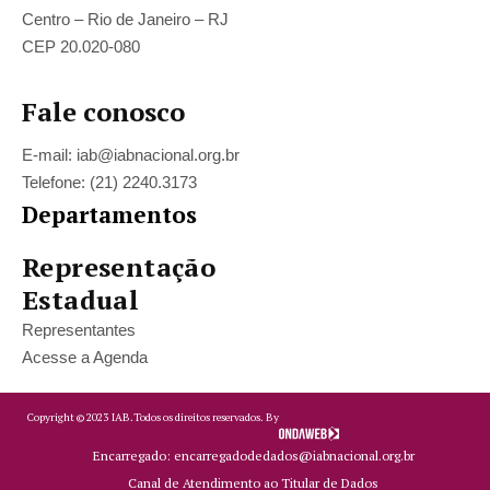
Centro – Rio de Janeiro – RJ
CEP 20.020-080
Fale conosco
E-mail: iab@iabnacional.org.br
Telefone: (21) 2240.3173
Departamentos
Representação
Estadual
Representantes
Acesse a Agenda
Copyright ©
2023
IAB.
Todos os direitos reservados. By
Encarregado: encarregadodedados@iabnacional.org.br
Canal de Atendimento ao Titular de Dados