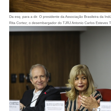
Da esq. para a dir. O presidente da Associação Brasileira da Ind
Rita Cortez; o desembargador do TJRJ Antonio Carlos Esteves T