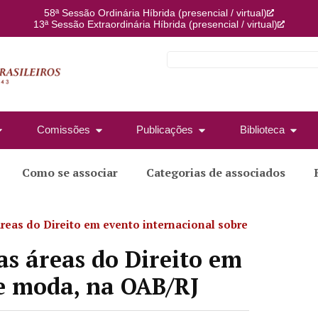
58ª Sessão Ordinária Híbrida (presencial / virtual)
13ª Sessão Extraordinária Híbrida (presencial / virtual)
Comissões
Publicações
Biblioteca
Como se associar
Categorias de associados
áreas do Direito em evento internacional sobre
as áreas do Direito em
re moda, na OAB/RJ