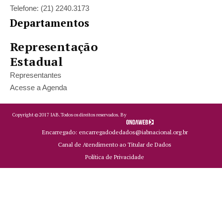
Telefone: (21) 2240.3173
Departamentos
Representação
Estadual
Representantes
Acesse a Agenda
Copyright ©
2017
IAB.
Todos os direitos reservados. By
Encarregado: encarregadodedados@iabnacional.org.br
Canal de Atendimento ao Titular de Dados
Política de Privacidade