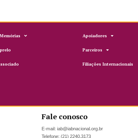
 Memórias
Apoiadores
prelo
Parceiros
associado
Filiações Internacionais
Fale conosco
E-mail: iab@iabnacional.org.br
Telefone: (21) 2240.3173