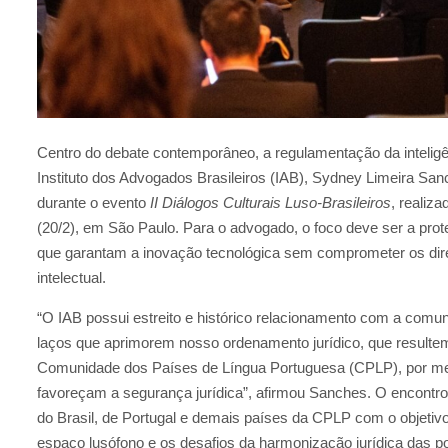
Centro do debate contemporâneo, a regulamentação da inteligênci
Instituto dos Advogados Brasileiros (IAB), Sydney Limeira Sa
durante o evento
II Diálogos Culturais Luso-Brasileiros
, realiz
(20/2), em São Paulo. Para o advogado, o foco deve ser a prote
que garantam a inovação tecnológica sem comprometer os direi
intelectual.
“O IAB possui estreito e histórico relacionamento com a comu
laços que aprimorem nosso ordenamento jurídico, que resultem
Comunidade dos Países de Língua Portuguesa (CPLP), por meio 
favoreçam a segurança jurídica”, afirmou Sanches. O encontro r
do Brasil, de Portugal e demais países da CPLP com o objetivo
espaço lusófono e os desafios da harmonização jurídica das pol