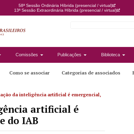
58ª Sessão Ordinária Híbrida (presencial / virtual)
13ª Sessão Extraordinária Híbrida (presencial / virtual)
Comissões
Publicações
Biblioteca
Como se associar
Categorias de associados
ção da inteligência artificial é emergencial,
ncia artificial é
te do IAB