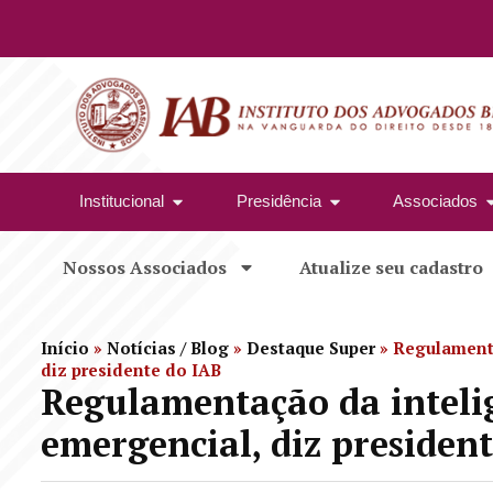
Institucional
Presidência
Associados
Nossos Associados
Atualize seu cadastro
Início
»
Notícias / Blog
»
Destaque Super
»
Regulamenta
diz presidente do IAB
Regulamentação da inteligê
emergencial, diz presiden