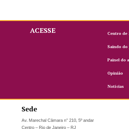
ACESSE
Centro de
Saindo do 
Painel do 
Opinião
Notícias
Sede
Av. Marechal Câmara n° 210, 5º andar
Centro – Rio de Janeiro – RJ