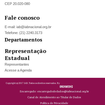
CEP 20.020-080
Fale conosco
E-mail: iab@iabnacional.org.br
Telefone: (21) 2240.3173
Departamentos
Representação
Estadual
Representantes
Acesse a Agenda
Copyright ©
2017
IAB.
Todos os direitos reservados. By
Encarregado: encarregadodedados@iabnacional.org.br
Canal de Atendimento ao Titular de Dados
Política de Privacidade