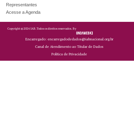
Representantes
Acesse a Agenda
Copyright ©
2024
IAB.
Todos os direitos reservados. By
Encarregado: encarregadodedados@iabnacional.org.br
Canal de Atendimento ao Titular de Dados
Política de Privacidade