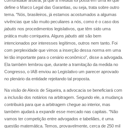
comunidade arbitral, já que a medida foi posta em uma lei que
define o Marco Legal das Garantias, ou seja, trata sobre outro
tema. “Nós, brasileiros, já estamos acostumados a algumas
vivências que são muito peculiares a nós, como é o caso dos
jabutis
nos procedimentos legislativos, que têm sido uma
prática muito corriqueira. Alguns
jabutis
até são bem
intencionados por interesses legítimos, outros nem tanto. Foi
com perplexidade que vimos a inserção dessa norma em uma
lei tão importante para o cenário econômico”, disse a advogada.
Ela também lembrou que, durante a tramitação da medida no
Congresso, o IAB enviou ao Legislativo um parecer aprovado
no plenário da entidade rejeitando tal proposta.
Na visão de Alexis de Siqueira, a advocacia se beneficiará com
a inclusão dos notários na arbitragem. Segundo ele, a mudança
contribuirá para que a arbitragem chegue ao interior, mas
também ajudará a expandir esse mercado nas capitais. “Não
vamos ter competição entre advogados e tabeliães, é uma
questão matemática. Temos, provavelmente, cerca de 250 mil