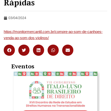
Rápidas
03/04/2024
https://monitormercantil.com.br/compre-ao-som-de-canhoes-
venda-ao-som-dos-violinos/
Eventos