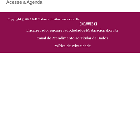
Acesse a Agenda
Copyright ©
2023
IAB.
Todos os direitos reservados. By
Encarregado: encarregadodedados@iabnacional.org.br
Canal de Atendimento ao Titular de Dados
Política de Privacidade