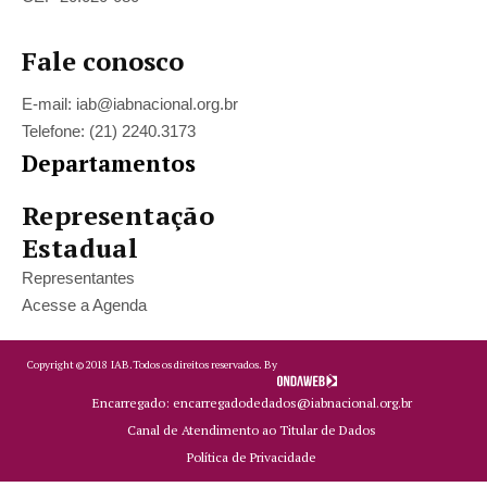
Fale conosco
E-mail: iab@iabnacional.org.br
Telefone: (21) 2240.3173
Departamentos
Representação
Estadual
Representantes
Acesse a Agenda
Copyright ©
2018
IAB.
Todos os direitos reservados. By
Encarregado: encarregadodedados@iabnacional.org.br
Canal de Atendimento ao Titular de Dados
Política de Privacidade