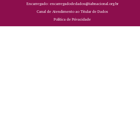
Encarregado: encarregadodedados@iabnacional.org.br
Canal de Atendimento ao Titular de Dados
Política de Privacidade