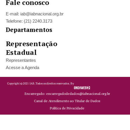
Fale conosco
E-mail: iab@iabnacional.org.br
Telefone: (21) 2240.3173
Departamentos
Representação
Estadual
Representantes
Acesse a Agenda
Copyright ©
2021
IAB.
Todos os direitos reservados. By
Encarregado: encarregadodedados@iabnacional.org.br
Canal de Atendimento ao Titular de Dados
Política de Privacidade