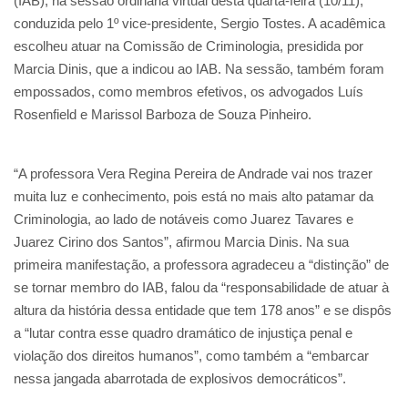
(IAB), na sessão ordinária virtual desta quarta-feira (10/11),
conduzida pelo 1º vice-presidente, Sergio Tostes. A acadêmica
escolheu atuar na Comissão de Criminologia, presidida por
Marcia Dinis, que a indicou ao IAB. Na sessão, também foram
empossados, como membros efetivos, os advogados Luís
Rosenfield e Marissol Barboza de Souza Pinheiro.
“A professora Vera Regina Pereira de Andrade vai nos trazer
muita luz e conhecimento, pois está no mais alto patamar da
Criminologia, ao lado de notáveis como Juarez Tavares e
Juarez Cirino dos Santos”, afirmou Marcia Dinis. Na sua
primeira manifestação, a professora agradeceu a “distinção” de
se tornar membro do IAB, falou da “responsabilidade de atuar à
altura da história dessa entidade que tem 178 anos” e se dispôs
a “lutar contra esse quadro dramático de injustiça penal e
violação dos direitos humanos”, como também a “embarcar
nessa jangada abarrotada de explosivos democráticos”.