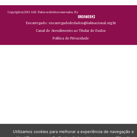
Copyright ©
2021
IAB.
Todos os direitos reservados. By
Encarregado: encarregadodedados@iabnacional.org.br
Canal de Atendimento ao Titular de Dados
Política de Privacidade
Utilizamos cookies para melhorar a experiência de navegação e