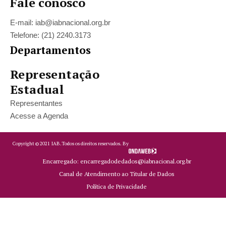
Fale conosco
E-mail: iab@iabnacional.org.br
Telefone: (21) 2240.3173
Departamentos
Representação
Estadual
Representantes
Acesse a Agenda
Copyright ©
2021
IAB.
Todos os direitos reservados. By
Encarregado: encarregadodedados@iabnacional.org.br
Canal de Atendimento ao Titular de Dados
Política de Privacidade