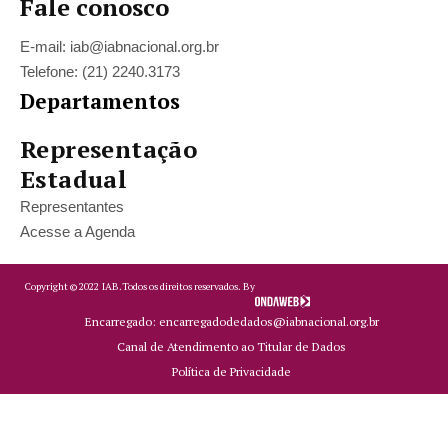
Fale conosco
E-mail: iab@iabnacional.org.br
Telefone: (21) 2240.3173
Departamentos
Representação
Estadual
Representantes
Acesse a Agenda
Copyright ©
2022
IAB.
Todos os direitos reservados. By
Encarregado: encarregadodedados@iabnacional.org.br
Canal de Atendimento ao Titular de Dados
Política de Privacidade