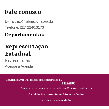
Fale conosco
E-mail: iab@iabnacional.org.br
Telefone: (21) 2240.3173
Departamentos
Representação
Estadual
Representantes
Acesse a Agenda
Copyright ©
2021
IAB.
Todos os direitos reservados. By
Encarregado: encarregadodedados@iabnacional.org.br
Canal de Atendimento ao Titular de Dados
Política de Privacidade