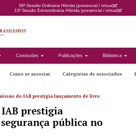
58ª Sessão Ordinária Híbrida (presencial / virtual)
13ª Sessão Extraordinária Híbrida (presencial / virtual)
Comissões
Publicações
Biblioteca
Como se associar
Categorias de associados
missão do IAB prestigia lançamento de livro
 IAB prestigia
 segurança pública no