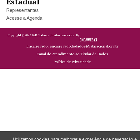
Estadual
Representantes
Acesse a Agenda
Copyright ©
2023
IAB.
Todos os direitos reservados. By
Encarregado: encarregadodedados@iabnacional.org.br
Canal de Atendimento ao Titular de Dados
Política de Privacidade
Utilizamos cookies para melhorar a experiência de navegação e