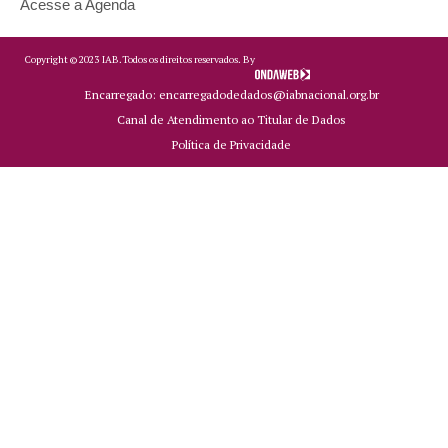
Acesse a Agenda
Copyright ©
2023
IAB.
Todos os direitos reservados. By
Encarregado: encarregadodedados@iabnacional.org.br
Canal de Atendimento ao Titular de Dados
Política de Privacidade