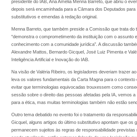
presidente do IAB, Ana Amélia Menna Barreto, que abriu o eve
depois será encaminhada para a Câmara dos Deputados para s
substitutivos e emendas à redação original.
Menna Barreto, que também preside a Comissão que trata do te
“demonstra o comprometimento da instituição com o assunto e 
conhecimento com a comunidade jurídica”. A discussão tamb
Alexandre Mattos, Bernardo Gicquel, José Luiz Pimenta e Val
Inteligência Artificial e Inovação do IAB.
Na visão de Valéria Ribeiro, os legisladores deveriam trazer ao 
leva os valores fundamentais da Carta Magna para o contexto d
evitar que terminologias equivocadas trouxessem como consequ
sessão sobre o direito das pessoas afetadas pela IA, vemos 
para a ética, mas muitas terminologias também não estão sendo 
Outro tema debatido no evento foi o tratamento da responsabil
Gicquel, alguns artigos do último substitutivo apontam que os
permanecem sujeitos às regras de responsabilidade previstas 