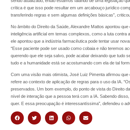
sendo atualizado, então estamos falando de uma legislação que
crítica é que isso pode resultar em um arcabouço jurídico co
transferindo regras e sem algumas definições básicas”, critic
No âmbito do Direito da Saúde, Alexandre Mattos apontou que 
inteligência artificial em temas complexos, como a luta cont
ele apontou que a indústria farmacêutica pode tentar usar nov
“Esse paciente pode ser usado como cobaia e não teremos acess
querendo que ele seja salvo, pode acabar deixando que tudo sej
tudo e a humanidade está se acostumando com ela de tal form
Com uma visão mais otimista, José Luiz Pimenta afirmou que 
refere ao contexto de aplicação de regras para o uso da IA. 
preservados. Um bom exemplo, do ponto de vista do Direito d
nível de interação que a pessoa terá com a IA. Sabendo disso, 
quer. E essa preocupação é interessantíssima”, defendeu o a