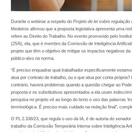
Durante o webinar a respeito do
Projeto de lei sobre regulação da
Medeiros afirmou que a proposta legislativa apresenta uma re
refere ao Direito do Trabalho. No evento promovido pelo Institu
(25/6), ela, que é membro da Comissão de Inteligência Artificia
projeto que têm o objetivo de mitigar os impactos negativos d
público-alvo na norma.
“É preciso enquadrar qual trabalhador especificamente estamos 
atua por contrato de trabalho, ou o que atua por conta própria
contrário, haverá problemas quando a questão chegar ao Poder J
proposta e os substitutivos apresentados a ela usam indiscri
pesquisa no projeto vê ao longo do texto o uso das palavras ‘tr
terminológica. É preciso mais cuidado na redação final”, comp
O PL 2.338/23, que regula o uso da IA, é de autoria do sena
trabalho da Comissão Temporária Interna sobre Inteligência Arti