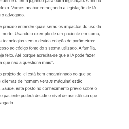
 define o tema jogando para outra legislação. A minha
mplexo. Vamos acabar começando a legislação de IA
ou o advogado.
é preciso entender quais serão os impactos do uso da
ra a morte. Usando o exemplo de um paciente em coma,
as tecnologias sem a devida criação de parâmetros:
o ao código fonte do sistema utilizado. A família,
a feito. Até porque acredita-se que a IA pode fazer
a que não a questiona mais”.
o projeto de lei está bem encaminhado no que se
“Os dilemas de ‘homem
versus
máquina’ estão
a Saúde, está posto no conhecimento prévio sobre o
o paciente poderá decidir o nível de assistência que
dvogado.