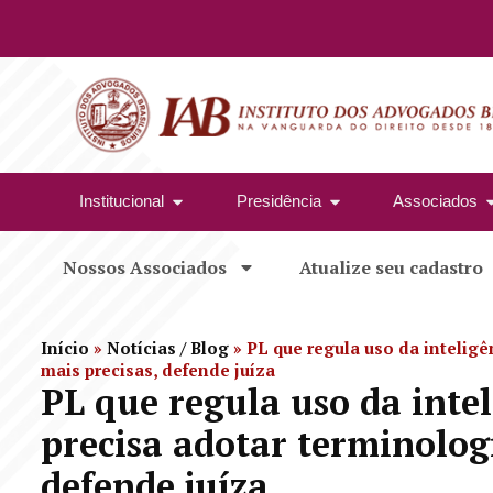
Institucional
Presidência
Associados
Nossos Associados
Atualize seu cadastro
Início
»
Notícias / Blog
»
PL que regula uso da inteligên
mais precisas, defende juíza
PL que regula uso da inteli
precisa adotar terminologi
defende juíza