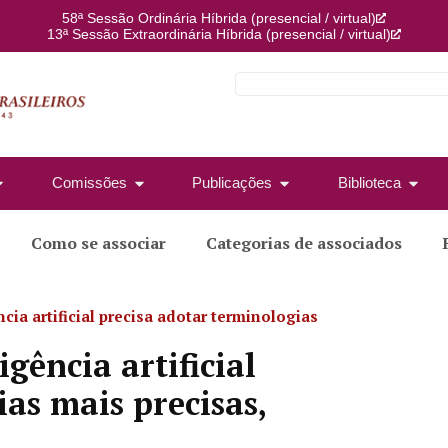
58ª Sessão Ordinária Híbrida (presencial / virtual)
13ª Sessão Extraordinária Híbrida (presencial / virtual)
Comissões
Publicações
Biblioteca
Como se associar
Categorias de associados
cia artificial precisa adotar terminologias
gência artificial
as mais precisas,