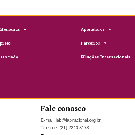
 Memórias
Apoiadores
prelo
Parceiros
associado
Filiações Internacionais
Fale conosco
E-mail: iab@iabnacional.org.br
Telefone: (21) 2240.3173