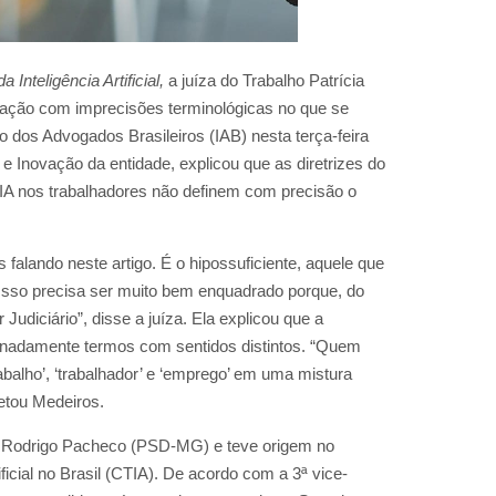
 Inteligência Artificial,
a juíza do Trabalho Patrícia
dação com imprecisões terminológicas no que se
to dos Advogados Brasileiros (IAB) nesta terça-feira
l e Inovação da entidade, explicou que as diretrizes do
a IA nos trabalhadores não definem com precisão o
falando neste artigo. É o hipossuficiente, aquele que
? Isso precisa ser muito bem enquadrado porque, do
udiciário”, disse a juíza. Ela explicou que a
minadamente termos com sentidos distintos. “Quem
abalho’, ‘trabalhador’ e ‘emprego’ em uma mistura
letou Medeiros.
dor Rodrigo Pacheco (PSD-MG) e teve origem no
ficial no Brasil (CTIA). De acordo com a 3ª vice-