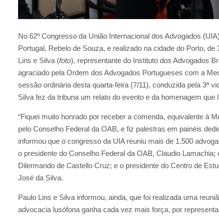
No 62º Congresso da União Internacional dos Advogados (UIA), 
Portugal, Rebelo de Souza, e realizado na cidade do Porto, d
Lins e Silva (
foto
), representante do Instituto dos Advogados Bra
agraciado pela Ordem dos Advogados Portugueses com a Med
sessão ordinária desta quarta-feira (7/11), conduzida pela 3ª v
Silva fez da tribuna um relato do evento e da homenagem que lh
“Fiquei muito honrado por receber a comenda, equivalente à 
pelo Conselho Federal da OAB, e fiz palestras em painéis dedic
informou que o congresso da UIA reuniu mais de 1.500 advogado
o presidente do Conselho Federal da OAB, Claudio Lamachia; o 
Dilermando de Castello Cruz; e o presidente do Centro de Es
José da Silva.
Paulo Lins e Silva informou, ainda, que foi realizada uma reun
advocacia lusófona ganha cada vez mais força, por represent