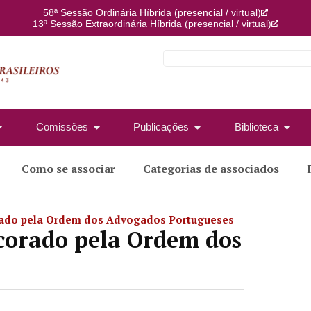
58ª Sessão Ordinária Híbrida (presencial / virtual)
13ª Sessão Extraordinária Híbrida (presencial / virtual)
Comissões
Publicações
Biblioteca
Como se associar
Categorias de associados
orado pela Ordem dos Advogados Portugueses
ecorado pela Ordem dos