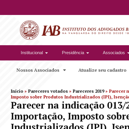
Institucional
Presidência
Associados
Nossos Associados
Atualize seu cadastro
Início
»
Pareceres votados
»
Pareceres 2019
»
Parecer n
Imposto sobre Produtos Industrializados (IPI), Isençã
Parecer na indicação 013/
Importação, Imposto sobr
Industrializados (IPI), Is