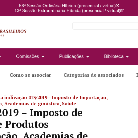
58ª Sessão Ordinária Híbrida (presencial / virtual)
13ª Sessão Extraordinária Híbrida (presencial / virtual)
Comissões
Publicações
Biblioteca
Como se associar
Categorias de associados
a indicação 013/2019 – Imposto de Importação,
o, Academias de ginástica, Saúde
2019 – Imposto de
e Produtos
enção, Academias de