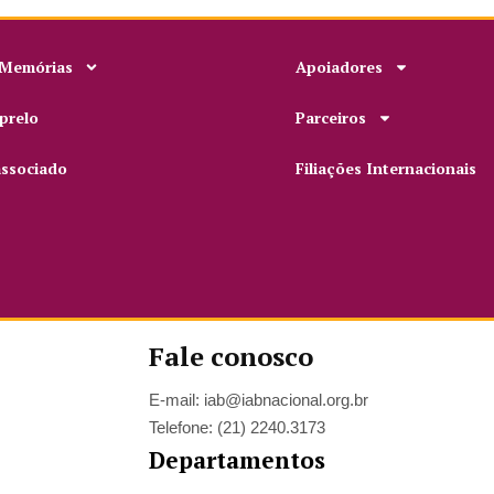
 Memórias
Apoiadores
prelo
Parceiros
associado
Filiações Internacionais
Fale conosco
E-mail: iab@iabnacional.org.br
Telefone: (21) 2240.3173
Departamentos