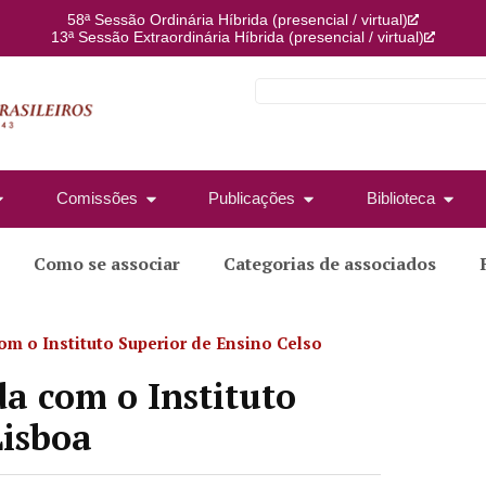
58ª Sessão Ordinária Híbrida (presencial / virtual)
13ª Sessão Extraordinária Híbrida (presencial / virtual)
Comissões
Publicações
Biblioteca
Como se associar
Categorias de associados
om o Instituto Superior de Ensino Celso
a com o Instituto
Lisboa