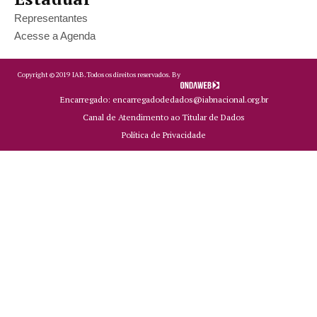
Representantes
Acesse a Agenda
Copyright ©
2019
IAB.
Todos os direitos reservados. By
Encarregado: encarregadodedados@iabnacional.org.br
Canal de Atendimento ao Titular de Dados
Política de Privacidade