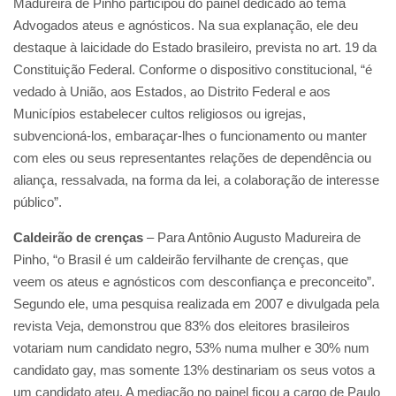
Madureira de Pinho participou do painel dedicado ao tema
Advogados ateus e agnósticos. Na sua explanação, ele deu
destaque à laicidade do Estado brasileiro, prevista no art. 19 da
Constituição Federal. Conforme o dispositivo constitucional, “é
vedado à União, aos Estados, ao Distrito Federal e aos
Municípios estabelecer cultos religiosos ou igrejas,
subvencioná-los, embaraçar-lhes o funcionamento ou manter
com eles ou seus representantes relações de dependência ou
aliança, ressalvada, na forma da lei, a colaboração de interesse
público”.
Caldeirão de crenças
– Para Antônio Augusto Madureira de
Pinho, “o Brasil é um caldeirão fervilhante de crenças, que
veem os ateus e agnósticos com desconfiança e preconceito”.
Segundo ele, uma pesquisa realizada em 2007 e divulgada pela
revista Veja, demonstrou que 83% dos eleitores brasileiros
votariam num candidato negro, 53% numa mulher e 30% num
candidato gay, mas somente 13% destinariam os seus votos a
um candidato ateu. A mediação no painel ficou a cargo de Paulo