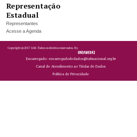
Representação
Estadual
Representantes
Acesse a Agenda
Copyright ©
2017
IAB.
Todos os direitos reservados. By
Encarregado: encarregadodedados@iabnacional.org.br
Canal de Atendimento ao Titular de Dados
Política de Privacidade