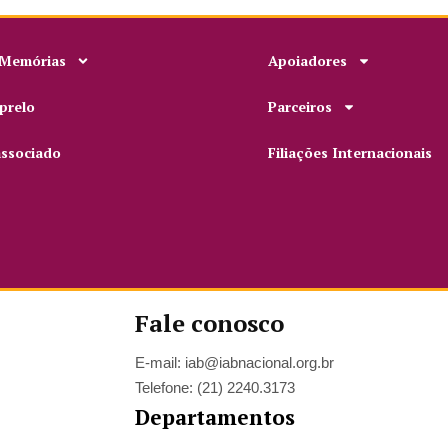
 Memórias
Apoiadores
prelo
Parceiros
associado
Filiações Internacionais
Fale conosco
E-mail: iab@iabnacional.org.br
Telefone: (21) 2240.3173
Departamentos