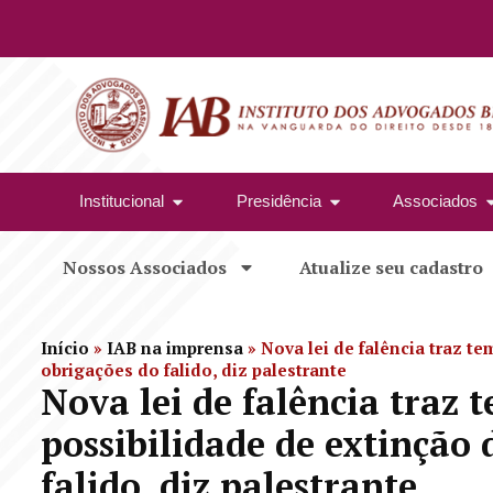
Institucional
Presidência
Associados
Nossos Associados
Atualize seu cadastro
Início
»
IAB na imprensa
»
Nova lei de falência traz t
obrigações do falido, diz palestrante
Nova lei de falência traz 
possibilidade de extinção 
falido, diz palestrante