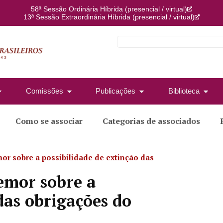
58ª Sessão Ordinária Híbrida (presencial / virtual)
13ª Sessão Extraordinária Híbrida (presencial / virtual)
Comissões
Publicações
Biblioteca
Como se associar
Categorias de associados
emor sobre a possibilidade de extinção das
temor sobre a
das obrigações do