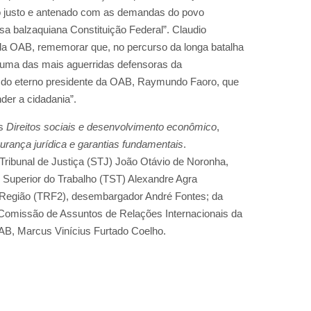
to justo e antenado com as demandas do povo
ssa balzaquiana Constituição Federal”. Claudio
da OAB, rememorar que, no percurso da longa batalha
o uma das mais aguerridas defensoras da
 do eterno presidente da OAB, Raymundo Faoro, que
nder a cidadania”.
as
Direitos sociais e desenvolvimento econômico
,
urança jurídica e garantias fundamentais
.
 Tribunal de Justiça (STJ) João Otávio de Noronha,
l Superior do Trabalho (TST) Alexandre Agra
ª Região (TRF2), desembargador André Fontes; da
Comissão de Assuntos de Relações Internacionais da
B, Marcus Vinícius Furtado Coelho.