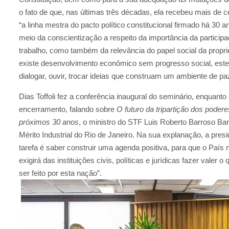
o fato de que, nas últimas três décadas, ela recebeu mais de
“a linha mestra do pacto político constitucional firmado há 30 
meio da conscientização a respeito da importância da participaç
trabalho, como também da relevância do papel social da prop
existe desenvolvimento econômico sem progresso social, este 
dialogar, ouvir, trocar ideias que construam um ambiente de pa
Dias Toffoli fez a conferência inaugural do seminário, enquant
encerramento, falando sobre
O futuro da tripartição dos podere
próximos 30 anos
, o ministro do STF Luis Roberto Barroso Bar
Mérito Industrial do Rio de Janeiro. Na sua explanação, a pre
tarefa é saber construir uma agenda positiva, para que o País 
exigirá das instituições civis, políticas e jurídicas fazer valer 
ser feito por esta nação”.