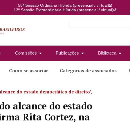
58ª Sessão Ordinária Híbrida (presencial / virtual)
13ª Sessão Extraordinária Híbrida (presencial / virtual)
Comissões
Publicações
Biblioteca
Como se associar
Categorias de associados
lcance do estado democrático de direito’,
do alcance do estado
firma Rita Cortez, na