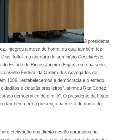
A presidente
rtez, integrou a mesa de honra, da qual também fez
 Dias Toffoli, na abertura do seminário
Constituição:
 do Estado do Rio de Janeiro (Firjan), em sua sede,
m o Conselho Federal da Ordem dos Advogados do
 em 1988, restabelecemos a democracia e o estado
s cidadãos e cidadãs brasileiros”, afirmou Rita Cortez.
tado democrático de direito”. O presidente da Firjan,
ntou também com a presença na mesa de honra do
ara efetivação dos direitos estão garantidos na
 passado, do presente e do futuro, como demonstra