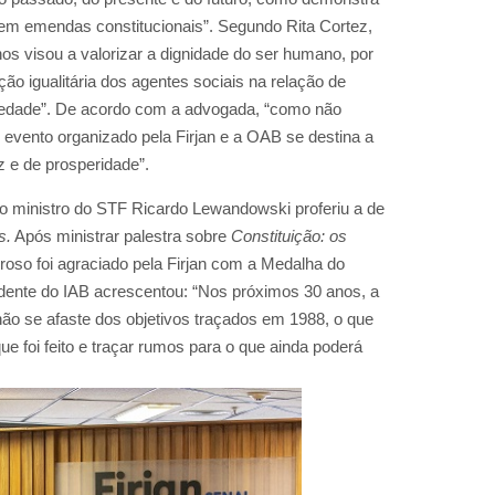
 cem emendas constitucionais”. Segundo Rita Cortez,
anos visou a valorizar a dignidade do ser humano, por
ão igualitária dos agentes sociais na relação de
riedade”. De acordo com a advogada, “como não
evento organizado pela Firjan e a OAB se destina a
z e de prosperidade”.
o o ministro do STF Ricardo Lewandowski proferiu a de
s.
Após ministrar palestra sobre
Constituição: os
roso foi agraciado pela Firjan com a Medalha do
sidente do IAB acrescentou: “Nos próximos 30 anos, a
não se afaste dos objetivos traçados em 1988, o que
o que foi feito e traçar rumos para o que ainda poderá