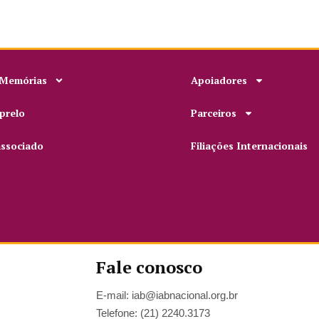
 Memórias
Apoiadores
prelo
Parceiros
associado
Filiações Internacionais
Fale conosco
E-mail: iab@iabnacional.org.br
Telefone: (21) 2240.3173