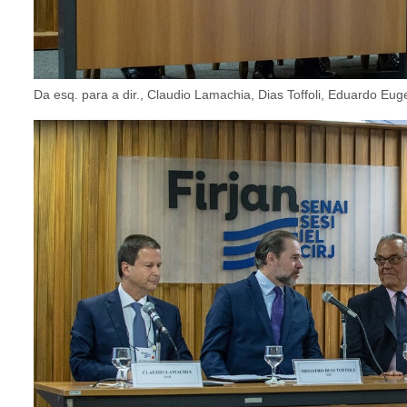
Da esq. para a dir., Claudio Lamachia, Dias Toffoli, Eduardo Eug