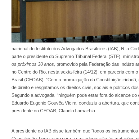
nacional do Instituto dos Advogados Brasileiros (IAB), Rita Co
parte o presidente do Supremo Tribunal Federal (STF), ministro
os próximos 30 anos
, promovido pela Federação das Indústrias
no Centro do Rio, nesta sexta-feira (14/12), em parceria co
Brasil (CFOAB). “Com a promulgação da Constituição cidadã,
de direito e resgatamos os direitos civis, sociais e políticos do
Segundo a advogada, “ninguém pode estar fora do alcance do es
Eduardo Eugenio Gouvêa Vieira, conduziu a abertura, que co
presidente do CFOAB, Claudio Lamachia.
A presidente do IAB disse também que “todos os instrumentos p
Constituição, bem como para a sua adequação às mutações do