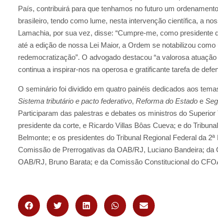
País, contribuirá para que tenhamos no futuro um ordenamen
brasileiro, tendo como lume, nesta intervenção científica, a no
Lamachia, por sua vez, disse: “Cumpre-me, como presidente 
até a edição de nossa Lei Maior, a Ordem se notabilizou com
redemocratização”. O advogado destacou “a valorosa atuação
continua a inspirar-nos na operosa e gratificante tarefa de defe
O seminário foi dividido em quatro painéis dedicados aos tem
Sistema tributário e pacto federativo
,
Reforma do Estado
e
Seg
Participaram das palestras e debates os ministros do Superior
presidente da corte, e Ricardo Villas Bôas Cueva; e do Tribuna
Belmonte; e os presidentes do Tribunal Regional Federal da 2
Comissão de Prerrogativas da OAB/RJ, Luciano Bandeira; da 
OAB/RJ, Bruno Barata; e da Comissão Constitucional do CFOA