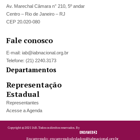
Av. Marechal Câmara n° 210, 5º andar
Centro – Rio de Janeiro – RJ
CEP 20.020-080
Fale conosco
E-mail: iab@iabnacional.org.br
Telefone: (21) 2240.3173
Departamentos
Representação
Estadual
Representantes
Acesse a Agenda
Copyright ©
2025
IAB.
Todos os direitos reservados. By
Encarregado: encarregadodedados@iabnacional.org.br