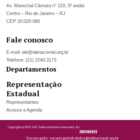
Av. Marechal Câmara n° 210, 5º andar
Centro – Rio de Janeiro – RJ
CEP 20.020-080
Fale conosco
E-mail: iab@iabnacional.org.br
Telefone: (21) 2240.3173
Departamentos
Representação
Estadual
Representantes
Acesse a Agenda
Copyright ©
2019
IAB.
Todos os direitos reservados. By
Encarregado: encarregadodedados@iabnacional.org.br