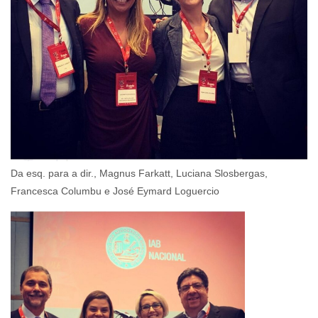
Da esq. para a dir., Magnus Farkatt, Luciana Slosbergas,
Francesca Columbu e José Eymard Loguercio