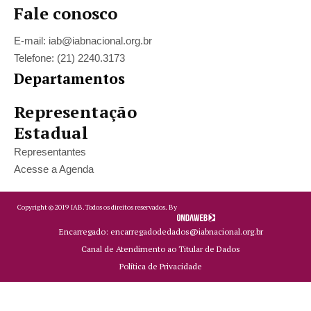
Fale conosco
E-mail: iab@iabnacional.org.br
Telefone: (21) 2240.3173
Departamentos
Representação
Estadual
Representantes
Acesse a Agenda
Copyright ©
2019
IAB.
Todos os direitos reservados. By
Encarregado: encarregadodedados@iabnacional.org.br
Canal de Atendimento ao Titular de Dados
Política de Privacidade