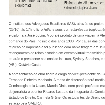
O Instituto dos Advogados Brasileiros (IAB), através do projeto 
(25/10), às 17h, o livro
Hitler e seus comediantes na tragicom
e diplomata José Jobim. A obra é produto de uma viagem à Ale
comando do País, no início dos anos 1930. Por causa das condiç
rejeição na imprensa e foi publicado com baixa tiragem em 1
relançamento do relato histórico em evento virtual transmitid
estarão o presidente nacional do instituto, Sydney Sanches, e
(ABI), Octávio Costa.
A apresentação da obra ficará a cargo do vice-presidente da Co
Fernando Pinheiro Machado. A mesa de discussão será mediada
Criminologia pela Ucam, Marcia Dinis, com participação do esc
do jornalista e escritor Ricardo Lessa e da integrante da Comiss
Estado de Direito, Carmela Grüne. Os estudantes de Direito q
estágio pela OAB/RJ.