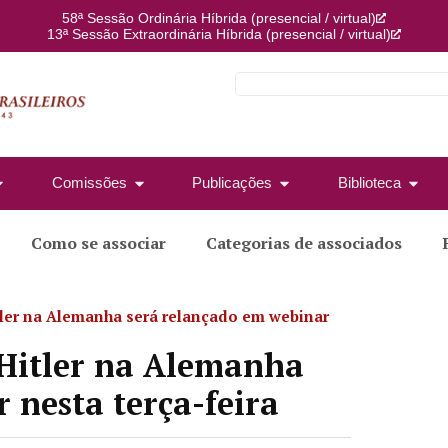
58ª Sessão Ordinária Híbrida (presencial / virtual)
13ª Sessão Extraordinária Híbrida (presencial / virtual)
Comissões
Publicações
Biblioteca
Como se associar
Categorias de associados
tler na Alemanha será relançado em webinar
 Hitler na Alemanha
 nesta terça-feira